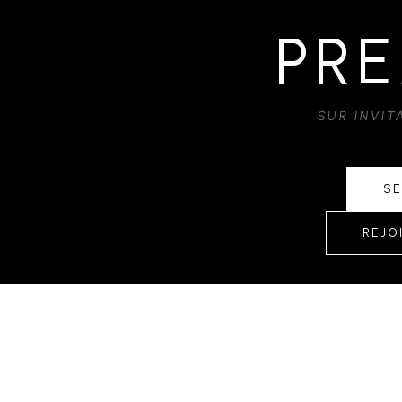
PRE
SUR INVI
SE
REJO