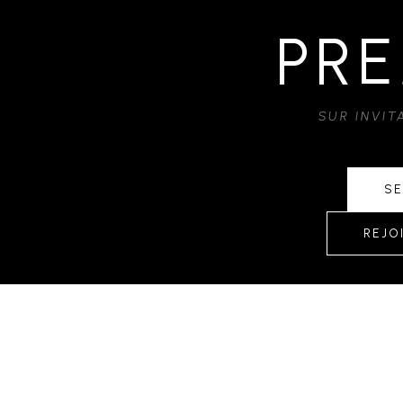
PRE
SUR INVI
SE
REJO