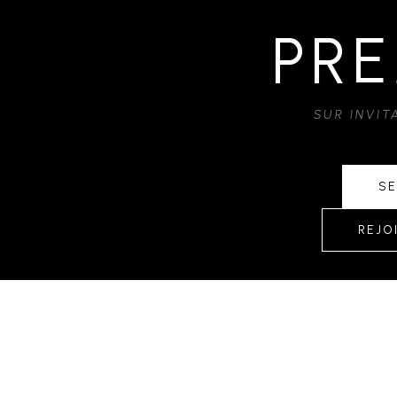
PRE
SUR INVI
SE
REJO