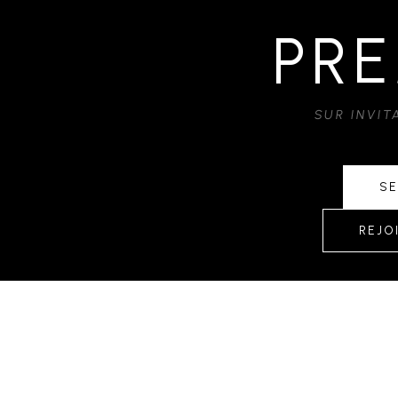
PRE
SUR INVI
SE
REJO